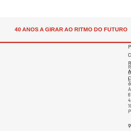
40 ANOS A GIRAR AO RITMO DO FUTURO
C
R
R
A
D
C
L
d
A
6
4
1
P
g