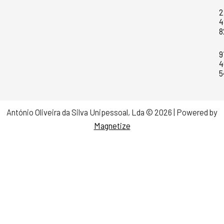
2
4
8
9
4
5
António Oliveira da Silva Unipessoal, Lda ©
2026
| Powered by
Magnetize