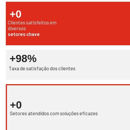
+
0
+
0
Anos de
experiência
Clientes satisfeitos em
diversos
setores chave
+98%
Taxa de satisfação dos clientes
+
0
Setores atendidos com soluções eficazes